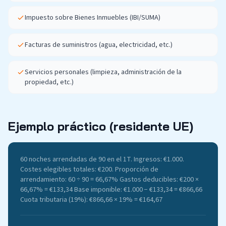
Impuesto sobre Bienes Inmuebles (IBI/SUMA)
Facturas de suministros (agua, electricidad, etc.)
Servicios personales (limpieza, administración de la
propiedad, etc.)
Ejemplo práctico (residente UE)
60 noches arrendadas de 90 en el 1T. Ingresos: €1.000.
Costes elegibles totales: €200. Proporción de
arrendamiento: 60 ÷ 90 = 66,67% Gastos deducibles: €200 ×
66,67% = €133,34 Base imponible: €1.000 − €133,34 = €866,66
Cuota tributaria (19%): €866,66 × 19% = €164,67