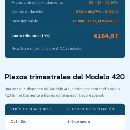
Proporción de arrendamiento
60 ÷ 90 = 66,67%
Gastos deducibles
€200 × 66,67% = €133,34
Base imponible
€1.000 − €133,34 = €866,66
€164,67
Cuota tributaria (19%)
Nota: Este ejemplo no incluye el IGIC adeudado.
Plazos trimestrales del Modelo 420
Una vez que dispones del Modelo 400, debes presentar el Modelo
420 trimestralmente a través de tu asesor fiscal español.
PERÍODO DE ALQUILER
PLAZO DE PRESENTACIÓN
Oct – Dic
1–6 de enero