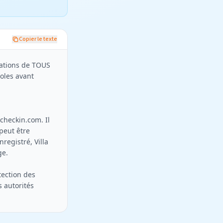
Copier le texte
ations de TOUS 
oles avant 
acheckin.com
. Il 
eut être 
egistré, Villa 
e.

ection des 
autorités 