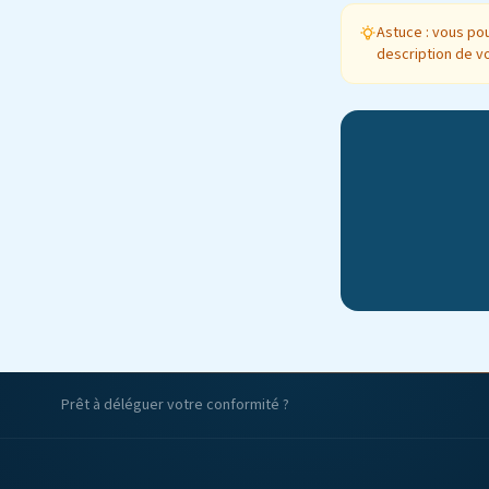
Astuce : vous po
description de v
Prêt à déléguer votre conformité ?