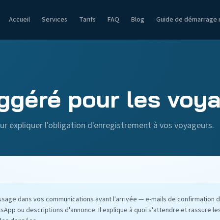
Accueil
Services
Tarifs
FAQ
Blog
Guide de démarrage 
ggéré pour les voy
ur expliquer l'obligation d'enregistrement à vos voyageurs.
sage dans vos communications avant l'arrivée — e-mails de confirmation d
pp ou descriptions d'annonce. Il explique à quoi s'attendre et rassure le