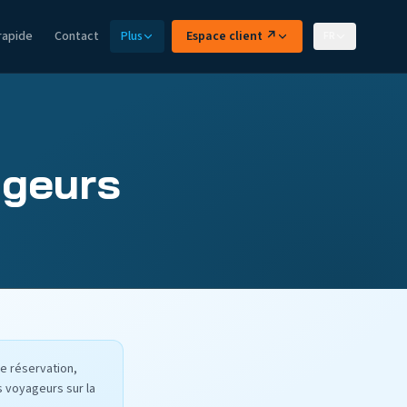
rapide
Contact
Plus
Espace client ↗
FR
ageurs
e réservation,
s voyageurs sur la