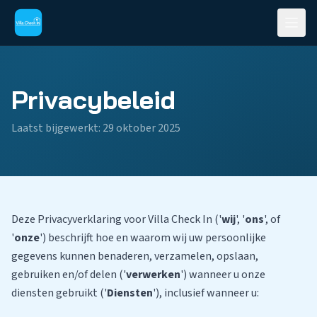
Privacybeleid
Laatst bijgewerkt: 29 oktober 2025
Deze Privacyverklaring voor Villa Check In ('
wij
', '
ons
', of
'
onze
') beschrijft hoe en waarom wij uw persoonlijke
gegevens kunnen benaderen, verzamelen, opslaan,
gebruiken en/of delen ('
verwerken
') wanneer u onze
diensten gebruikt ('
Diensten
'), inclusief wanneer u: