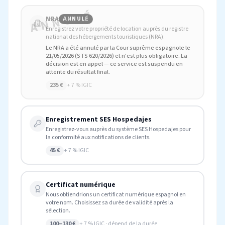
ANNULÉ
NRA
ANNULÉ
Enregistrez votre propriété de location auprès du registre
national des hébergements touristiques (NRA).
Le NRA a été annulé par la Cour suprême espagnole le
21/05/2026 (STS 620/2026) et n'est plus obligatoire. La
décision est en appel — ce service est suspendu en
attente du résultat final.
235 €
+ 7 % IGIC
Enregistrement SES Hospedajes
Enregistrez-vous auprès du système SES Hospedajes pour
la conformité aux notifications de clients.
45 €
+ 7 % IGIC
Certificat numérique
Nous obtiendrions un certificat numérique espagnol en
votre nom. Choisissez sa durée de validité après la
sélection.
100–130 €
+ 7 % IGIC · dépend de la durée