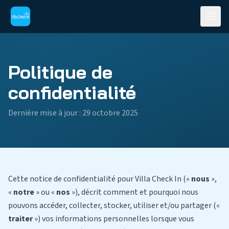
Politique de
confidentialité
Dernière mise à jour : 29 octobre 2025
Cette notice de confidentialité pour Villa Check In («
nous
»,
«
notre
» ou «
nos
»), décrit comment et pourquoi nous
pouvons accéder, collecter, stocker, utiliser et/ou partager («
traiter
») vos informations personnelles lorsque vous